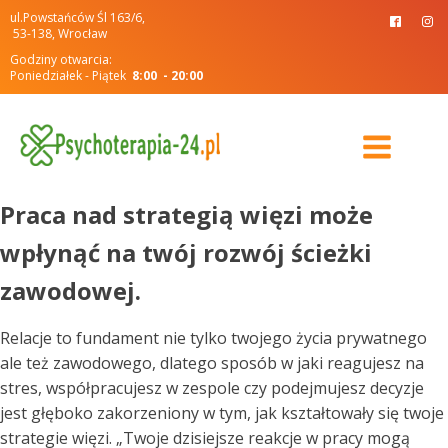
ul.Powstańców Śl 163/6,
53-138, Wrocław
Godziny otwarcia:
Poniedziałek - Piątek
8:00 - 20:00
Praca nad strategią więzi może
wpłynąć na twój rozwój ścieżki
zawodowej.
Relacje to fundament nie tylko twojego życia prywatnego
ale też zawodowego, dlatego sposób w jaki reagujesz na
stres, współpracujesz w zespole czy podejmujesz decyzje
jest głęboko zakorzeniony w tym, jak kształtowały się twoje
strategie więzi. „Twoje dzisiejsze reakcje w pracy mogą